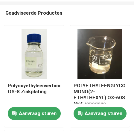
Geadviseerde Producten
Polyoxyethyleenverbinding
POLYETHYLEENGLYCOL
OS-8 Zinkplating
MONO(2-
Huis
ETHYLHEXYL) OX-608
Niet-ionogene
oppervlakteactieve
Aanvraag sturen
Aanvraag sturen
Producten
stof met ≥80%
bepaling
Video's