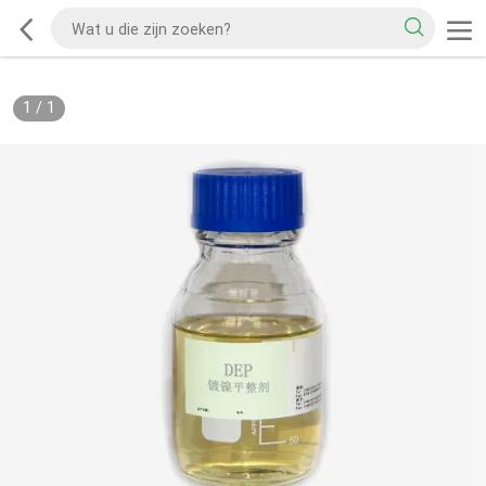
1
/
1