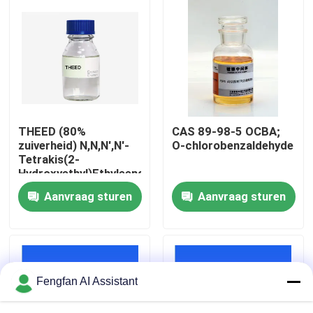
Over Ons
Fabriekstour
Kwaliteitscontrole
THEED (80%
CAS 89-98-5 OCBA;
zuiverheid) N,N,N',N'-
O-chlorobenzaldehyde
Tetrakis(2-
Neem contact met ons op
Hydroxyethyl)Ethyleendiamine
Aanvraag sturen
Aanvraag sturen
Nieuws
Offerte Aanvragen
Fengfan AI Assistant
Chemicaliën voor zinkplaten