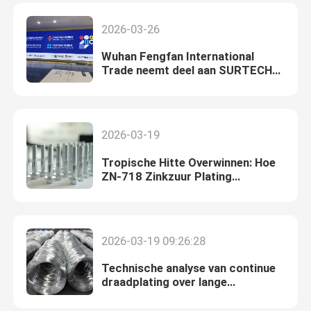
blauw-witte passivering
2026-03-26
Wuhan Fengfan International
Trade neemt deel aan SURTECH
KOREA 2026 tentoonstelling
2026-03-19
Tropische Hitte Overwinnen: Hoe
ZN-718 Zinkzuur Plating
Badstabiliteit Behoudt met een
Hoge Wolkpunt van 45°C
2026-03-19 09:26:28
Technische analyse van continue
draadplating over lange
afstanden: handhaving van de
uniformiteit van de coating bij