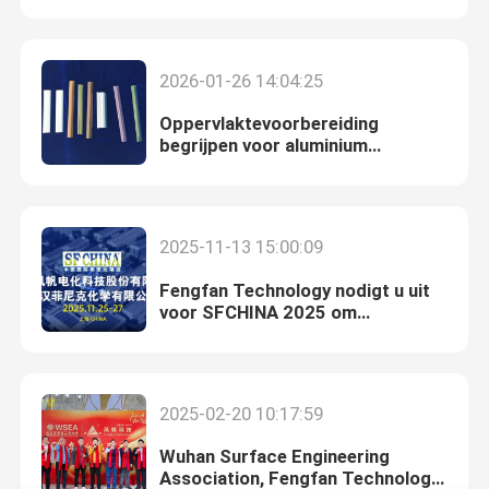
Chemische stoffen voor het bekleden van koper
2026-01-26 14:04:25
Oppervlaktevoorbereiding
Chemische stoffen voor nikkelplating
begrijpen voor aluminium
anodiseren met polijstadditieven
Chemicaliën voor verchromen
2025-11-13 15:00:09
Chemische stoffen voor elektroplatering
Fengfan Technology nodigt u uit
voor SFCHINA 2025 om
geavanceerde
Chemische tussenproducten
oppervlaktebehandelingstechnologie
te ontdekken!
Chemische stoffen voor voorbehandeling van metalen
2025-02-20 10:17:59
Wuhan Surface Engineering
Chemicaliën na behandeling
Association, Fengfan Technology