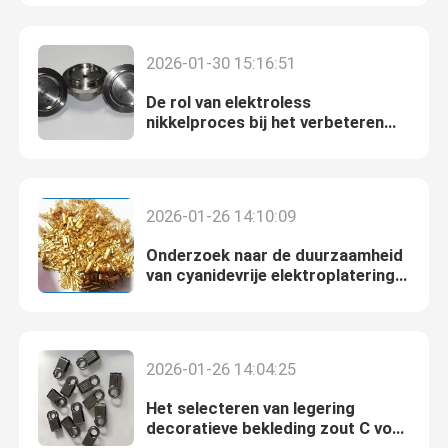
Over Ons
2026-01-30 15:16:51
De rol van elektroless
Fabriekstour
nikkelproces bij het verbeteren
van de levensduur van producten
Kwaliteitscontrole
2026-01-26 14:10:09
Neem contact met ons op
Onderzoek naar de duurzaamheid
van cyanidevrije elektroplatering
van goud in elektronica
Nieuws
2026-01-26 14:04:25
Offerte Aanvragen
Het selecteren van legering
decoratieve bekleding zout C voor
Chemicaliën voor zinkplaten
consistente kleur en afwerking