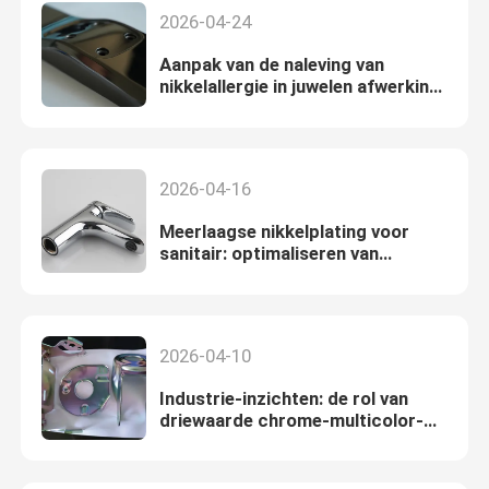
2026-04-24
Aanpak van de naleving van
nikkelallergie in juwelen afwerking:
de rol van Sn-Co legering plating
2026-04-16
Meerlaagse nikkelplating voor
sanitair: optimaliseren van
parameters voor verbeterde
egalisatie en ductiliteit
2026-04-10
Industrie-inzichten: de rol van
driewaarde chrome-multicolor-
passivator bij het verbeteren van
de metaaloxidatieweerstand