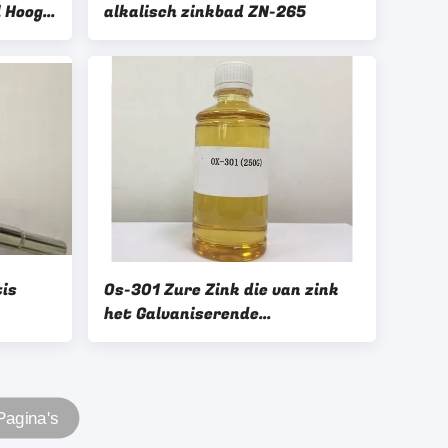
 Hoog
alkalisch zinkbad ZN-265
is
Os-301 Zure Zink die van zink
het Galvaniserende
eid
Tussenpersonen
Chemietankers plateren
Pagina's