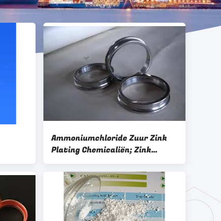
Ammoniumchloride Zuur Zink
Plating Chemicaliën; Zink
Elektroplating Glansmiddel;
Superieure witte helderheid en
egalisatie