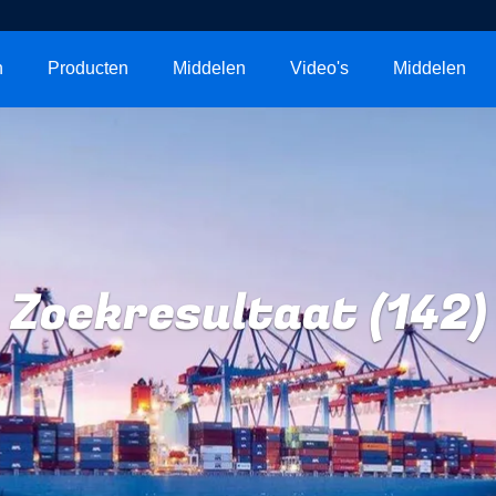
n
Producten
Middelen
Video's
Middelen
Zoekresultaat (142)