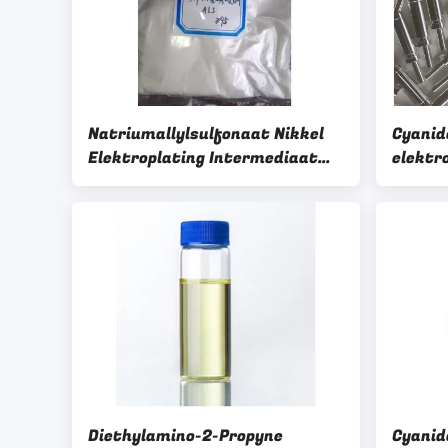
Natriumallylsulfonaat Nikkel
Cyanide
Elektroplating Intermediaat
elektr
CAS 2495-39-8
7806 m
120Hv)
Diethylamino-2-Propyne
Cyanid