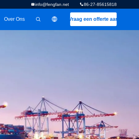
info@fengfan.net
86-27-85615818
Over Ons
Vraag een offerte aan
描述