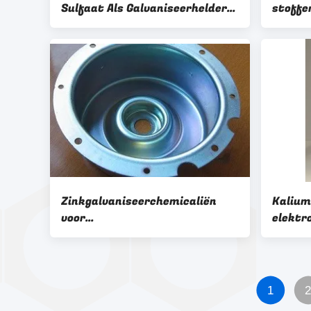
Sulfaat Als Galvaniseerhelder-
stoffe
en Egaliseermiddel 125678-52-6
verhel
PABS
Zinkgalvaniseerchemicaliën
Kalium
voor
elektr
cyanidezinkgalvaniseerproces;
tussen
JZ-1
met ho
1