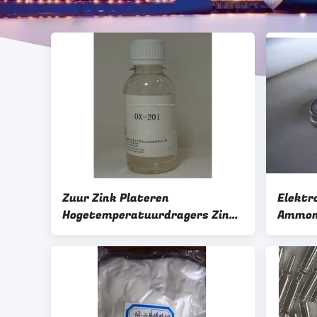
Zuur Zink Plateren
Elektr
Hogetemperatuurdragers Zink
Ammoni
Elektroplateren Glansmiddel
Proces
nivela