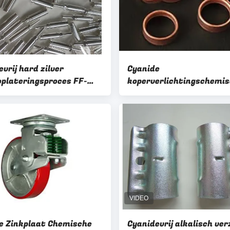
vrij hard zilver
Cyanide
oplateringsproces FF-
koperverlichtingschemi
et hoge hardheid (>
stoffen, volle helderheid
koperverlichting verlich
97
e Zinkplaat Chemische
Cyanidevrij alkalisch ve