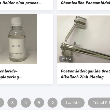
n Helder zink proces
Chemicaliën Poetsmiddel
deringsmiddel 96
werpvermogen ZN-265
chloride-
Poetsmiddelcyanide Grat
oplatering
Alkalisch Zink Plating
produkten Zinkplatering
Chemicaliën Goede Hardh
ge temperatuur
Plating zn-500
2
3
4
5
Laatste
Totaal 9 