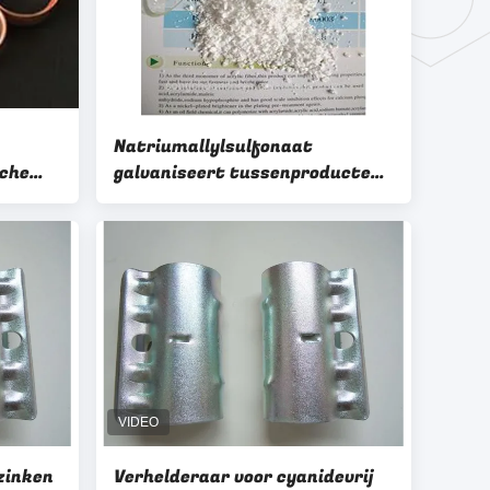
Natriumallylsulfonaat
sche
galvaniseert tussenproducten
Nikkelgeplateerde glansmiddel
ting W-
2495-39-8 SAS ; ALS
rzinken
Verhelderaar voor cyanidevrij