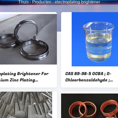
Thuis
-
Producten
-
electroplating brightener
oplating Brightener For
CAS 89-98-5 OCBA ; O-
um Zinc Plating
Chloorbenzaldehyde ;
s; witte helderheid en
Glansmiddel voor Zure
tie CX-2000
Zinkgalvanisatie