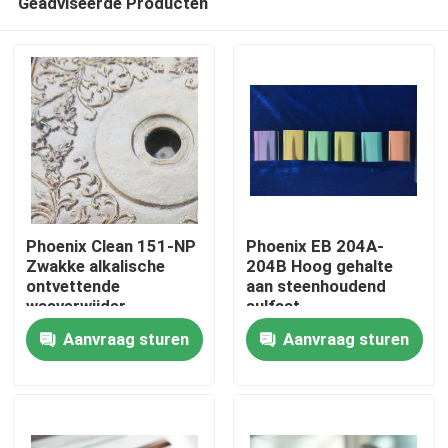
Geadviseerde Producten
Phoenix Clean 151-NP
Phoenix EB 204A-
Zwakke alkalische
204B Hoog gehalte
ontvettende
aan steenhoudend
wasverwijder
sulfaat
Huis
Aanvraag sturen
Aanvraag sturen
Producten
Video's