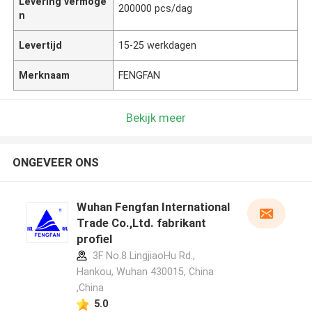
Levering vermoge
200000 pcs/dag
n
Levertijd
15-25 werkdagen
Merknaam
FENGFAN
Bekijk meer
ONGEVEER ONS
Wuhan Fengfan International
Trade Co.,Ltd. fabrikant
profiel
3F No.8 LingjiaoHu Rd.,
Hankou, Wuhan 430015, China
,China
5.0