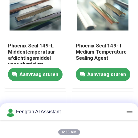
Over Ons
Fabriekstour
Phoenix Seal 149-L
Phoenix Seal 149-T
Middentemperatuur
Medium Temperature
Kwaliteitscontrole
afdichtingsmiddel
Sealing Agent
voor aluminium
anodiseren
Aanvraag sturen
Aanvraag sturen
Neem contact met ons op
Nieuws
Fengfan AI Assistant
Offerte Aanvragen
6:33 AM
Chemicaliën voor zinkplaten