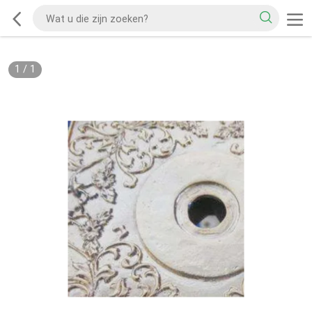
1
/
1