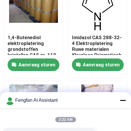
Over Ons
Fabriekstour
1,4-Butenediol
Imidazol CAS 288-32-
elektroplatering
4 Elektroplatering
grondstoffen
Ruwe materialen
Kwaliteitscontrole
kristallen CAS nr. 110-
Kleurloos Prismatisch
64-5
Kristal
Aanvraag sturen
Aanvraag sturen
Neem contact met ons op
Nieuws
Fengfan AI Assistant
Offerte Aanvragen
2:22 AM
Chemicaliën voor zinkplaten