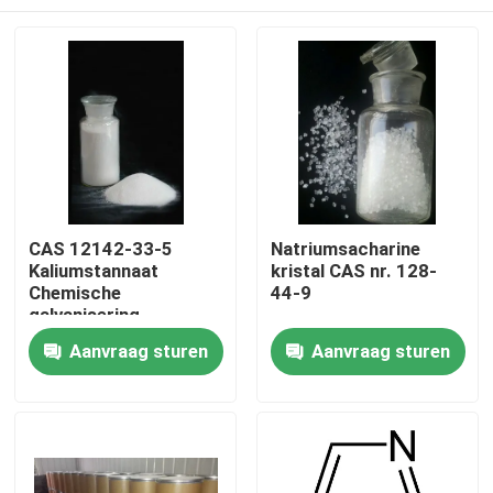
CAS 12142-33-5
Natriumsacharine
Kaliumstannaat
kristal CAS nr. 128-
Chemische
44-9
galvanisering
Grondstoffen
Huis
Aanvraag sturen
Aanvraag sturen
Producten
Video's