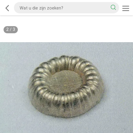
2
/
3