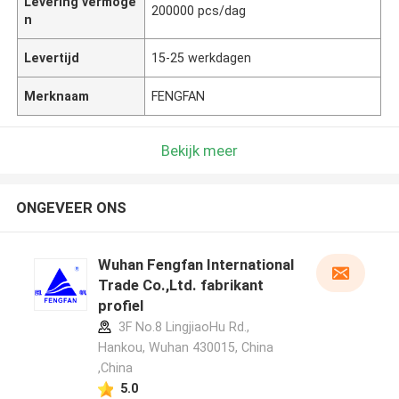
Levering vermoge
200000 pcs/dag
n
Levertijd
15-25 werkdagen
Merknaam
FENGFAN
Bekijk meer
ONGEVEER ONS
Wuhan Fengfan International
Trade Co.,Ltd. fabrikant
profiel
3F No.8 LingjiaoHu Rd.,
Hankou, Wuhan 430015, China
,China
5.0