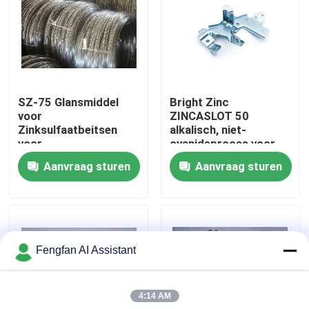
Over Ons
Fabriekstour
SZ-75 Glansmiddel
Bright Zinc
voor
ZINCASLOT 50
Kwaliteitscontrole
Zinksulfaatbeitsen
alkalisch, niet-
voor
cyanideproces voor
Koolstofstaaldraad
het bekleden van
Aanvraag sturen
Aanvraag sturen
Neem contact met ons op
racks en vaten
Nieuws
Fengfan AI Assistant
Offerte Aanvragen
4:14 AM
Chemicaliën voor zinkplaten