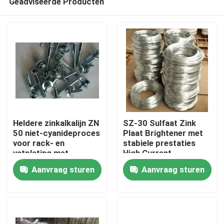
Geadviseerde Producten
Heldere zinkalkalijn ZN
SZ-30 Sulfaat Zink
50 niet-cyanideproces
Plaat Brightener met
voor rack- en
stabiele prestaties
vatplating met
High Current
Huis
uitstekende
Efficiency
Aanvraag sturen
Aanvraag sturen
metaaldistributie en
een hoog
Producten
kathodestroomdichtheidsbereik
Video's